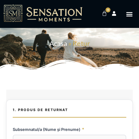
0
Acasa
»
Retur
1. PRODUS DE RETURNAT
*
Subsemnatul/a (Nume și Prenume)