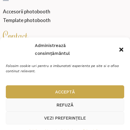
Accesorii photobooth
Template photobooth
Contact
Administrează
consimțământul
SENSATION WEDDING VIBE SRL
Cod fiscal
46000360
Folosim cookie-uri pentru a imbunatati experienta pe site si a afisa
continut relevant.
Miroslava, strada Zimbrului, Nr.20, Et.P, Ap.2
contact@sensationmoments.ro
ACCEPTĂ
0784 888 688
REFUZĂ
VEZI PREFERINȚELE
© Copyright 2026 Sensation Moments | Realizat în cadrul proiectului