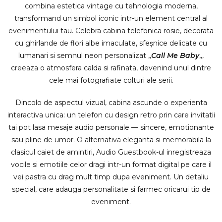
combina estetica vintage cu tehnologia moderna,
transformand un simbol iconic intr-un element central al
evenimentului tau. Celebra cabina telefonica rosie, decorata
cu ghirlande de flori albe imaculate, sfeșnice delicate cu
lumanari si semnul neon personalizat „
Call Me Baby
„,
creeaza o atmosfera calda si rafinata, devenind unul dintre
cele mai fotografiate colturi ale serii.
Dincolo de aspectul vizual, cabina ascunde o experienta
interactiva unica: un telefon cu design retro prin care invitatii
tai pot lasa mesaje audio personale — sincere, emotionante
sau pline de umor. O alternativa eleganta si memorabila la
clasicul caiet de amintiri, Audio Guestbook-ul inregistreaza
vocile si emotiile celor dragi intr-un format digital pe care il
vei pastra cu drag mult timp dupa eveniment. Un detaliu
special, care adauga personalitate si farmec oricarui tip de
eveniment.