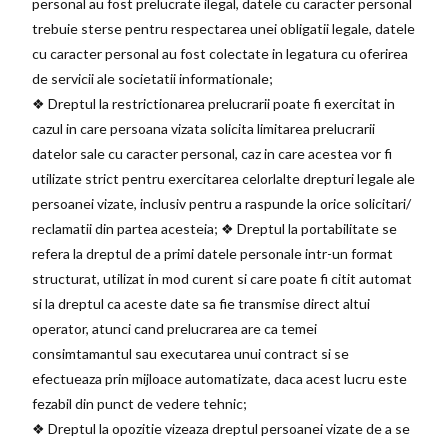
personal au fost prelucrate ilegal, datele cu caracter personal
trebuie sterse pentru respectarea unei obligatii legale, datele
cu caracter personal au fost colectate in legatura cu oferirea
de servicii ale societatii informationale;
❖ Dreptul la restrictionarea prelucrarii poate fi exercitat in
cazul in care persoana vizata solicita limitarea prelucrarii
datelor sale cu caracter personal, caz in care acestea vor fi
utilizate strict pentru exercitarea celorlalte drepturi legale ale
persoanei vizate, inclusiv pentru a raspunde la orice solicitari/
reclamatii din partea acesteia; ❖ Dreptul la portabilitate se
refera la dreptul de a primi datele personale intr-un format
structurat, utilizat in mod curent si care poate fi citit automat
si la dreptul ca aceste date sa fie transmise direct altui
operator, atunci cand prelucrarea are ca temei
consimtamantul sau executarea unui contract si se
efectueaza prin mijloace automatizate, daca acest lucru este
fezabil din punct de vedere tehnic;
❖ Dreptul la opozitie vizeaza dreptul persoanei vizate de a se