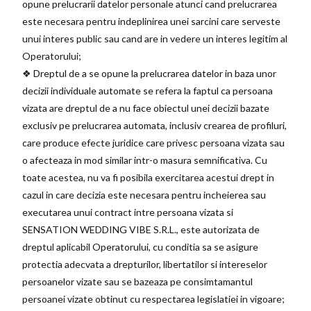
opune prelucrarii datelor personale atunci cand prelucrarea
este necesara pentru indeplinirea unei sarcini care serveste
unui interes public sau cand are in vedere un interes legitim al
Operatorului;
❖ Dreptul de a se opune la prelucrarea datelor in baza unor
decizii individuale automate se refera la faptul ca persoana
vizata are dreptul de a nu face obiectul unei decizii bazate
exclusiv pe prelucrarea automata, inclusiv crearea de profiluri,
care produce efecte juridice care privesc persoana vizata sau
o afecteaza in mod similar intr-o masura semnificativa. Cu
toate acestea, nu va fi posibila exercitarea acestui drept in
cazul in care decizia este necesara pentru incheierea sau
executarea unui contract intre persoana vizata si
SENSATION WEDDING VIBE S.R.L., este autorizata de
dreptul aplicabil Operatorului, cu conditia sa se asigure
protectia adecvata a drepturilor, libertatilor si intereselor
persoanelor vizate sau se bazeaza pe consimtamantul
persoanei vizate obtinut cu respectarea legislatiei in vigoare;