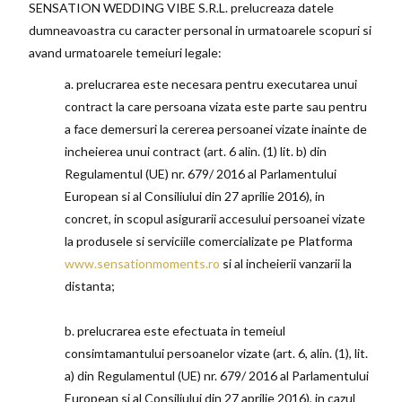
SENSATION WEDDING VIBE S.R.L. prelucreaza datele
dumneavoastra cu caracter personal in urmatoarele scopuri si
avand urmatoarele temeiuri legale:
a. prelucrarea este necesara pentru executarea unui
contract la care persoana vizata este parte sau pentru
a face demersuri la cererea persoanei vizate inainte de
incheierea unui contract (art. 6 alin. (1) lit. b) din
Regulamentul (UE) nr. 679/ 2016 al Parlamentului
European si al Consiliului din 27 aprilie 2016), in
concret, in scopul asigurarii accesului persoanei vizate
la produsele si serviciile comercializate pe Platforma
www.sensationmoments.ro
si al incheierii vanzarii la
distanta;
b. prelucrarea este efectuata in temeiul
consimtamantului persoanelor vizate (art. 6, alin. (1), lit.
a) din Regulamentul (UE) nr. 679/ 2016 al Parlamentului
European si al Consiliului din 27 aprilie 2016), in cazul