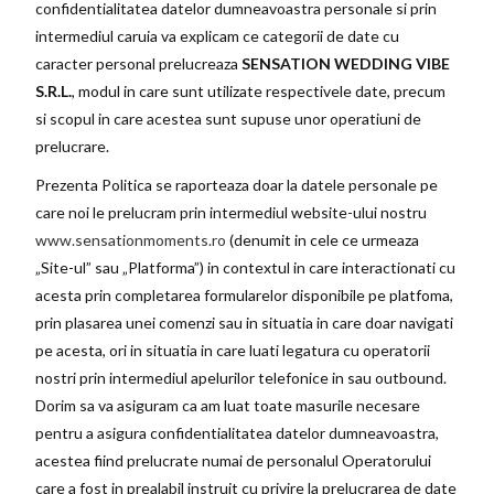
confidentialitatea datelor dumneavoastra personale si prin
intermediul caruia va explicam ce categorii de date cu
caracter personal prelucreaza
SENSATION WEDDING VIBE
S.R.L.
, modul in care sunt utilizate respectivele date, precum
si scopul in care acestea sunt supuse unor operatiuni de
prelucrare.
Prezenta Politica se raporteaza doar la datele personale pe
care noi le prelucram prin intermediul website-ului nostru
www.sensationmoments.ro
(denumit in cele ce urmeaza
„Site-ul” sau „Platforma”) in contextul in care interactionati cu
acesta prin completarea formularelor disponibile pe platfoma,
prin plasarea unei comenzi sau in situatia in care doar navigati
pe acesta, ori in situatia in care luati legatura cu operatorii
nostri prin intermediul apelurilor telefonice in sau outbound.
Dorim sa va asiguram ca am luat toate masurile necesare
pentru a asigura confidentialitatea datelor dumneavoastra,
acestea fiind prelucrate numai de personalul Operatorului
care a fost in prealabil instruit cu privire la prelucrarea de date