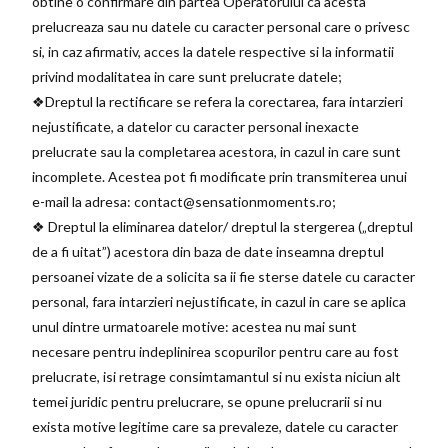
obtine o confirmare din partea Operatorului ca acesta
prelucreaza sau nu datele cu caracter personal care o privesc
si, in caz afirmativ, acces la datele respective si la informatii
privind modalitatea in care sunt prelucrate datele;
❖Dreptul la rectificare se refera la corectarea, fara intarzieri
nejustificate, a datelor cu caracter personal inexacte
prelucrate sau la completarea acestora, in cazul in care sunt
incomplete. Acestea pot fi modificate prin transmiterea unui
e-mail la adresa: contact@sensationmoments.ro;
❖ Dreptul la eliminarea datelor/ dreptul la stergerea („dreptul
de a fi uitat”) acestora din baza de date inseamna dreptul
persoanei vizate de a solicita sa ii fie sterse datele cu caracter
personal, fara intarzieri nejustificate, in cazul in care se aplica
unul dintre urmatoarele motive: acestea nu mai sunt
necesare pentru indeplinirea scopurilor pentru care au fost
prelucrate, isi retrage consimtamantul si nu exista niciun alt
temei juridic pentru prelucrare, se opune prelucrarii si nu
exista motive legitime care sa prevaleze, datele cu caracter