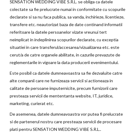
SENSATION WEDDING VIBE S.R.L. se obliga ca datele
colectate sa fie prelucrate numai in conformitate cu scopurile
declarate si sa nu faca publica, sa vanda, inchirieze, licentieze,
transfere etc. neautorizat baza de date continand informatii
referitoare la datele persoanelor vizate vreunui tert
neimplicat in indeplinirea scopurilor declarate, cu exceptia
situatiei in care transferul/accesarea/vizualizarea etc. este
cerut/a de catre organele abilitate, in cazurile prevazute de
reglementarile in vigoare la data producerii evenimentului.
Este posibil ca datele dumneavoastra sa fie dezvaluite catre
alte companii care ne furnizeaza servicii si actioneaza in
calitate de persoane imputernicite, precum furnizorii care
presteaza servicii de mententanta website, IT, juridice,
marketing, curierat etc.
De asemenea, datele dumneavoastra vor putea fi prelucrate
si de partenerul nostru care presteaza servicii de procesare
plati pentru SENSATION WEDDING VIBE S.R.L..