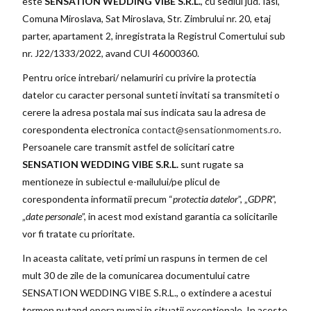
este
SENSATION WEDDING VIBE S.R.L.
, cu sediul jud. Iasi,
Comuna Miroslava, Sat Miroslava, Str. Zimbrului nr. 20, etaj
parter, apartament 2, inregistrata la Registrul Comertului sub
nr. J22/1333/2022, avand CUI 46000360.
Pentru orice intrebari/ nelamuriri cu privire la protectia
datelor cu caracter personal sunteti invitati sa transmiteti o
cerere la adresa postala mai sus indicata sau la adresa de
corespondenta electronica
contact@sensationmoments.ro
.
Persoanele care transmit astfel de solicitari catre
SENSATION WEDDING VIBE S.R.L.
sunt rugate sa
mentioneze in subiectul e-mailului/pe plicul de
corespondenta informatii precum “
protectia datelor
”, „
GDPR
”,
„
date personale
”, in acest mod existand garantia ca solicitarile
vor fi tratate cu prioritate.
In aceasta calitate, veti primi un raspuns in termen de cel
mult 30 de zile de la comunicarea documentului catre
SENSATION WEDDING VIBE S.R.L., o extindere a acestui
termen putand opera numai in situatii exceptionale. In aceste