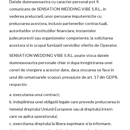
Datele dumneavoastra cu caracter personal pot fi
comunicate de SENSATION WEDDING VIBE S.R.L., in
vederea prelucrarii, unor persoane imputernicite cu
prelucrarea acestora, inclusiv partenerilor contractuali,
autoritatilor si institutiilor financiare, instantelor
judecatoresti sau organismelor competente, la solicitarea
acestora si in scopul furnizarii serviciilor oferite de Operator.
SENSATION WEDDING VIBE S.R.L. poate stoca datele
dumneavoastra personale chiar si dupa inregistrarea unei
cereri de stergere a acestor date, daca stocarea se face in
unul din urmatoarele scopuri, prevazute de art. 17 din GDPR,
respectiv:
a. executarea unui contract;
b. indeplinirea unei obligatii legale care prevede prelucrarea in
temeiul dreptului Uniunii Europene sau al dreptului intern
care se aplica operatorului;
c. exercitarea dreptului la libera exprimare si la informare;