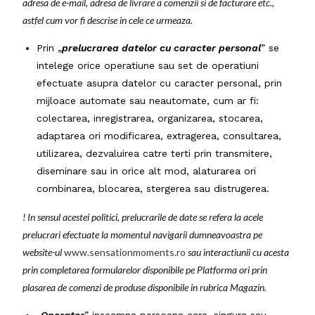
adresa de e-mail, adresa de livrare a comenzii si de facturare etc.,
astfel cum vor fi descrise in cele ce urmeaza.
Prin „
prelucrarea datelor cu caracter personal
” se
intelege orice operatiune sau set de operatiuni
efectuate asupra datelor cu caracter personal, prin
mijloace automate sau neautomate, cum ar fi:
colectarea, inregistrarea, organizarea, stocarea,
adaptarea ori modificarea, extragerea, consultarea,
utilizarea, dezvaluirea catre terti prin transmitere,
diseminare sau in orice alt mod, alaturarea ori
combinarea, blocarea, stergerea sau distrugerea.
! In sensul acestei politici, prelucrarile de date se refera la acele
prelucrari efectuate la momentul navigarii dumneavoastra pe
website-ul
www.sensationmoments.ro
sau interactiunii cu acesta
prin completarea formularelor disponibile pe Platforma ori prin
plasarea de comenzi de produse disponibile in rubrica Magazin.
„
Operator
” inseamna persoana care, singura sau