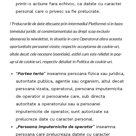
printr-o actiune fara echivoc, ca datele cu caracter
personal care o privesc sa fie prelucrate.
! Prelucrarile de date efecuate prin intermediul Platformei si in baza
temeiului juridic al consimtamantului au drept scop exclusiv
abonarea la newsletter, in situatia in care Operatorul ofera aceasta
oportunitate persoanei vizate, respectiv acceptarea de cookie-uri,
altele decat cele necesare (esentiale), astfel cum este reliefat in pop-
up-ul de cookie-uri, respectiv detaliat in Politica de cookie-uri.
“
Partea terta
” inseamna persoana fizica sau juridica,
autoritate publica, agentie sau organism, altul decat
persoana vizata, operatorul, persoana imputernicita
de operator si persoanele care, sub directa
autoritate a operatorului sau a persoanei
imputernicite de operator, sunt autorizate sa
prelucreze date cu caracter personal.
„
Persoana imputernicita de operator
” inseamna
persoana care prelucreaza datele cu caracter