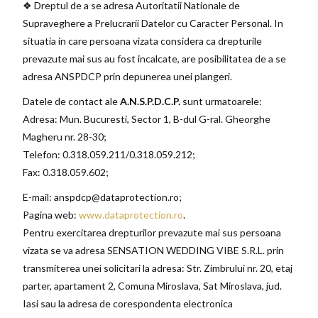
❖ Dreptul de a se adresa Autoritatii Nationale de
Supraveghere a Prelucrarii Datelor cu Caracter Personal. In
situatia in care persoana vizata considera ca drepturile
prevazute mai sus au fost incalcate, are posibilitatea de a se
adresa ANSPDCP prin depunerea unei plangeri.
Datele de contact ale
A.N.S.P.D.C.P.
sunt urmatoarele:
Adresa: Mun. Bucuresti, Sector 1, B-dul G-ral. Gheorghe
Magheru nr. 28-30;
Telefon: 0.318.059.211/0.318.059.212;
Fax: 0.318.059.602;
E-mail: anspdcp@dataprotection.ro;
Pagina web:
www.dataprotection.ro
.
Pentru exercitarea drepturilor prevazute mai sus persoana
vizata se va adresa SENSATION WEDDING VIBE S.R.L. prin
transmiterea unei solicitari la adresa: Str. Zimbrului nr. 20, etaj
parter, apartament 2, Comuna Miroslava, Sat Miroslava, jud.
Iasi sau la adresa de corespondenta electronica