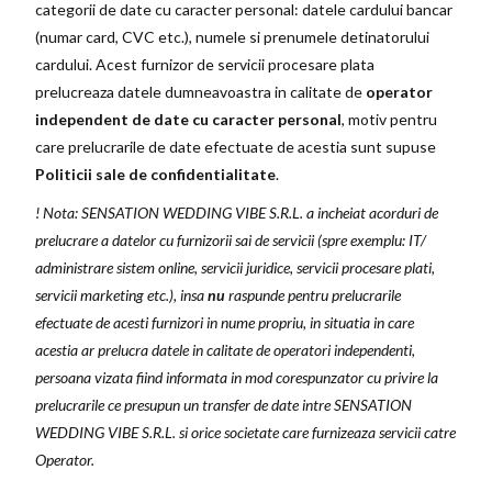
categorii de date cu caracter personal: datele cardului bancar
(numar card, CVC etc.), numele si prenumele detinatorului
cardului. Acest furnizor de servicii procesare plata
prelucreaza datele dumneavoastra in calitate de
operator
independent de date cu caracter personal
, motiv pentru
care prelucrarile de date efectuate de acestia sunt supuse
Politicii sale de confidentialitate
.
! Nota: SENSATION WEDDING VIBE S.R.L. a incheiat acorduri de
prelucrare a datelor cu furnizorii sai de servicii (spre exemplu: IT/
administrare sistem online, servicii juridice, servicii procesare plati,
servicii marketing etc.), insa
nu
raspunde pentru prelucrarile
efectuate de acesti furnizori in nume propriu, in situatia in care
acestia ar prelucra datele in calitate de operatori independenti,
persoana vizata fiind informata in mod corespunzator cu privire la
prelucrarile ce presupun un transfer de date intre SENSATION
WEDDING VIBE S.R.L. si orice societate care furnizeaza servicii catre
Operator.