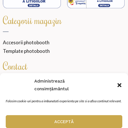
Categorii magazin
Accesorii photobooth
Template photobooth
Contact
Administrează
SENSATION WEDDING VIBE SRL
consimțământul
Cod fiscal
46000360
Folosim cookie-uri pentru a imbunatati experienta pe site si a afisa continut relevant.
Miroslava, strada Zimbrului, Nr.20, Et.P, Ap.2
contact@sensationmoments.ro
ACCEPTĂ
0784 888 688