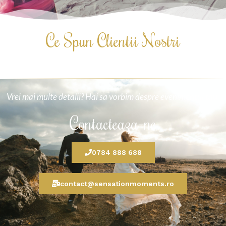
Ce Spun Clientii Nostri
Vrei mai multe detalii? Hai sa vorbim despre evenimentul tau.
Contacteaza-ne
0784 888 688
contact@sensationmoments.ro