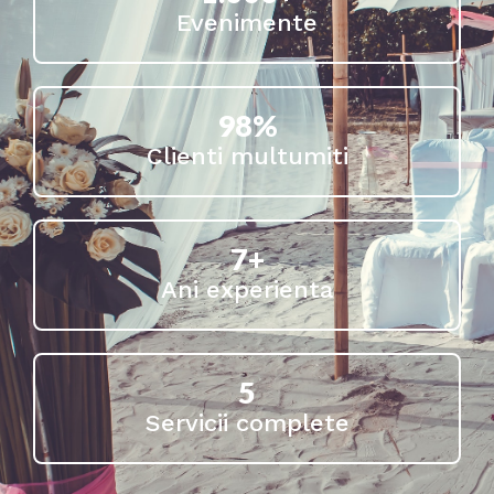
Evenimente
98
%
Clienti multumiti
7
+
Ani experienta
5
Servicii complete