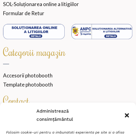
SOL-Soluționarea online a litigiilor
Formular de Retur
Categorii magazin
Accesorii photobooth
Template photobooth
Contact
Administrează
consimțământul
SENSATION WEDDING VIBE SRL
Cod fiscal
46000360
Folosim cookie-uri pentru a imbunatati experienta pe site si a afisa