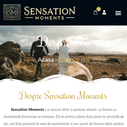
0
Despre noi
Acasa
»
Despre noi
Despre Sensation Moments
Sensation Moments
s-a nascut dintr-o pasiune simpla: sa facem ca
momentele frumoase sa ramana. De la prima cabina foto pana la serviciile de
azi, am fost prezenti la sute de evenimente si am vazut de fiecare data acelasi