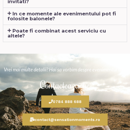
invitati?
In ce momente ale evenimentului pot fi
folosite balonele?
Poate fi combinat acest serviciu cu
altele?
Vrei mai multe detalii? Hai sa vorbim despre evenimentul tau.
Contacteaza-ne
0784 888 688
contact@sensationmoments.ro