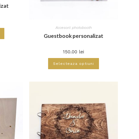
izat
Accesorii photobooth
Guestbook personalizat
150.00
lei
Selecteaza optiuni