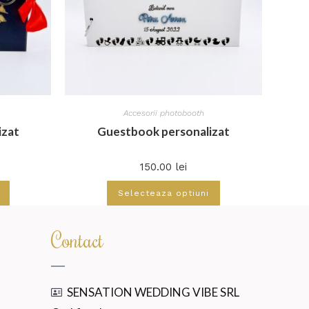
Accesorii photobooth
izat
Guestbook personalizat
150.00
lei
Selecteaza optiuni
Contact
SENSATION WEDDING VIBE SRL