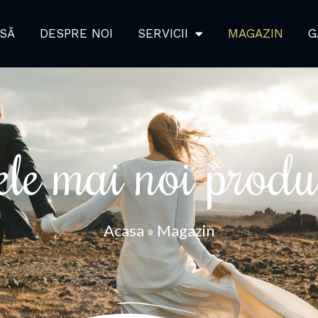
SĂ
DESPRE NOI
SERVICII
MAGAZIN
G
ele mai noi produ
Acasa
»
Magazin