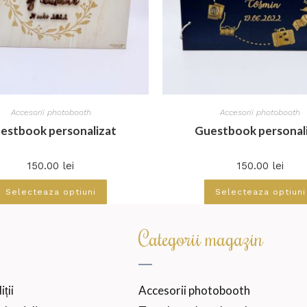
Accesorii photobooth
Accesorii photobooth
estbook personalizat
Guestbook personal
150.00
lei
150.00
lei
Selecteaza optiuni
Selecteaza optiuni
Categorii magazin
ții
Accesorii photobooth