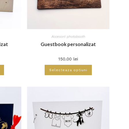
Accesorii photobooth
izat
Guestbook personalizat
150.00
lei
Selecteaza optiuni