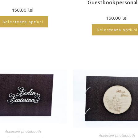
Guestbook personal
150.00
lei
150.00
lei
Selecteaza optiuni
Selecteaza optiuni
Accesorii photobooth
Accesorii photobooth