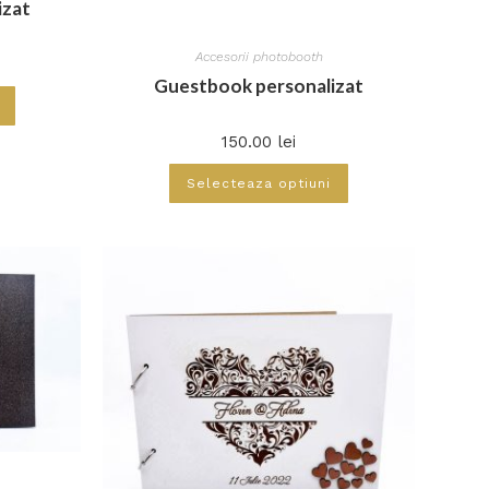
izat
Accesorii photobooth
Guestbook personalizat
150.00
lei
Selecteaza optiuni