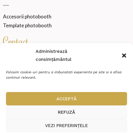
Accesorii photobooth
Template photobooth
Contact
Administrează
consimțământul
SENSATION WEDDING VIBE SRL
Cod fiscal
46000360
Folosim cookie-uri pentru a imbunatati experienta pe site si a afisa
continut relevant.
Miroslava, strada Zimbrului, Nr.20, Et.P, Ap.2
contact@sensationmoments.ro
ACCEPTĂ
0784 888 688
REFUZĂ
VEZI PREFERINȚELE