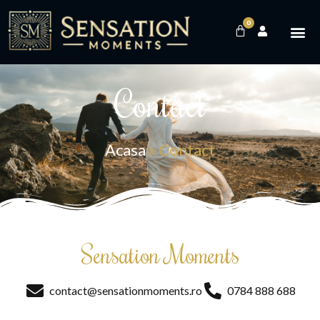
0
Contact
Acasa
»
Contact
Sensation Moments
contact@sensationmoments.ro
0784 888 688