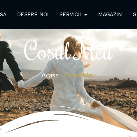
SĂ
DESPRE NOI
SERVICII
MAGAZIN
G
Cosul Meu
Acasa
»
Cosul Meu