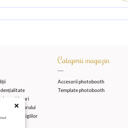
Categorii magazin
ții
Accesorii photobooth
idențialitate
Template photobooth
 de cookie-uri
 consumatorului
 online a litigiilor
inut
tur