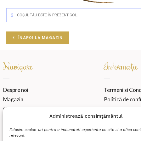
COȘUL TĂU ESTE ÎN PREZENT GOL.
ÎNAPOI LA MAGAZIN
Navigare
Informație
Despre noi
Termeni si Condi
Magazin
Politică de conf
Galerie
Politica noastra
Administrează consimțământul
ANPC-Protecția
SOL-Soluționarea
Folosim cookie-uri pentru a imbunatati experienta pe site si a afisa cont
relevant.
Formular de Re