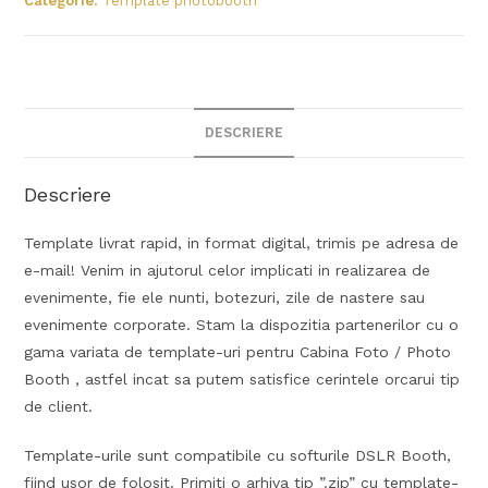
Categorie:
Template photobooth
DESCRIERE
Descriere
Template livrat rapid, in format digital, trimis pe adresa de
e-mail! Venim in ajutorul celor implicati in realizarea de
evenimente, fie ele nunti, botezuri, zile de nastere sau
evenimente corporate. Stam la dispozitia partenerilor cu o
gama variata de template-uri pentru Cabina Foto / Photo
Booth , astfel incat sa putem satisfice cerintele orcarui tip
de client.
Template-urile sunt compatibile cu softurile DSLR Booth,
fiind usor de folosit. Primiti o arhiva tip ”.zip” cu template-