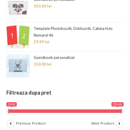
150.00
lei
Template Photobooth, Dslrbooth, Cabina foto
Numarul 46
29.99
lei
Guestbook personalizat
150.00
lei
Filtreaza dupa pret
15.00
250.00
Previous Product
Next Product