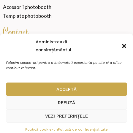
Accesorii photobooth
Template photobooth
Contact
Administrează
consimțământul
SENSATION WEDDING VIBE SRL
Cod fiscal
46000360
Folosim cookie-uri pentru a imbunatati experienta pe site si a afisa
continut relevant.
Miroslava, strada Zimbrului, Nr.20, Et.P, Ap.2
contact@sensationmoments.ro
ACCEPTĂ
0784 888 688
REFUZĂ
VEZI PREFERINȚELE
© Copyright 2026 Sensation Moments | Realizat în cadrul proiectului
Politică cookie-uri
Politică de confidențialitate
WAcademy.ro