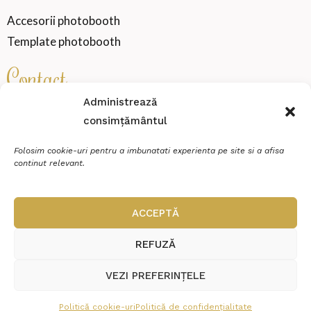
Accesorii photobooth
Template photobooth
Contact
Administrează
consimțământul
SENSATION WEDDING VIBE SRL
Cod fiscal
46000360
Folosim cookie-uri pentru a imbunatati experienta pe site si a afisa
continut relevant.
Miroslava, strada Zimbrului, Nr.20, Et.P, Ap.2
contact@sensationmoments.ro
ACCEPTĂ
0784 888 688
REFUZĂ
VEZI PREFERINȚELE
© Copyright 2026 Sensation Moments | Realizat în cadrul proiectului
Politică cookie-uri
Politică de confidențialitate
WAcademy.ro