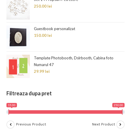
250.00
lei
Guestbook personalizat
150.00
lei
Template Photobooth, Dslrbooth, Cabina foto
Numarul 47
29.99
lei
Filtreaza dupa pret
15.00
250.00
Previous Product
Next Product