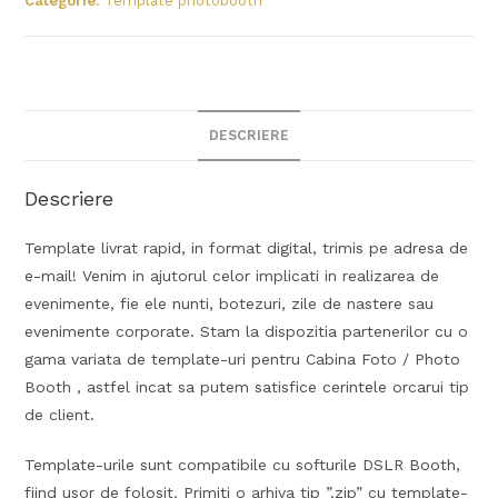
Categorie:
Template photobooth
DESCRIERE
Descriere
Template livrat rapid, in format digital, trimis pe adresa de
e-mail! Venim in ajutorul celor implicati in realizarea de
evenimente, fie ele nunti, botezuri, zile de nastere sau
evenimente corporate. Stam la dispozitia partenerilor cu o
gama variata de template-uri pentru Cabina Foto / Photo
Booth , astfel incat sa putem satisfice cerintele orcarui tip
de client.
Template-urile sunt compatibile cu softurile DSLR Booth,
fiind usor de folosit. Primiti o arhiva tip ”.zip” cu template-