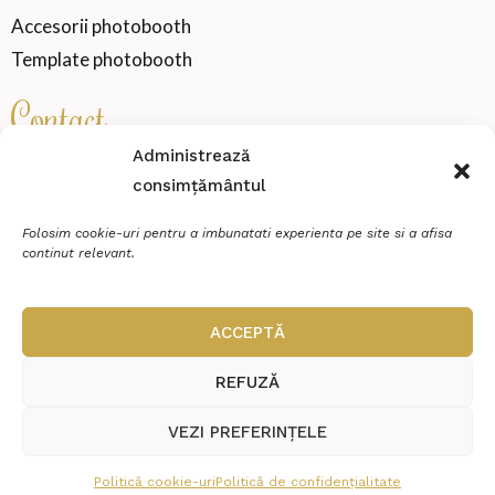
Accesorii photobooth
Template photobooth
Contact
Administrează
consimțământul
SENSATION WEDDING VIBE SRL
Cod fiscal
46000360
Folosim cookie-uri pentru a imbunatati experienta pe site si a afisa
continut relevant.
Miroslava, strada Zimbrului, Nr.20, Et.P, Ap.2
contact@sensationmoments.ro
ACCEPTĂ
0784 888 688
REFUZĂ
VEZI PREFERINȚELE
© Copyright 2026 Sensation Moments | Realizat în cadrul proiectului
Politică cookie-uri
Politică de confidențialitate
WAcademy.ro