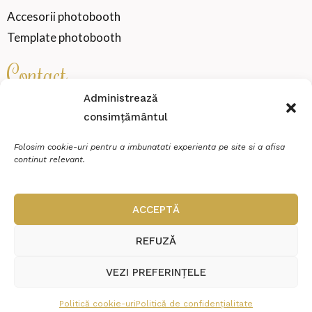
Accesorii photobooth
Template photobooth
Contact
Administrează
consimțământul
SENSATION WEDDING VIBE SRL
Cod fiscal
46000360
Folosim cookie-uri pentru a imbunatati experienta pe site si a afisa
continut relevant.
Miroslava, strada Zimbrului, Nr.20, Et.P, Ap.2
contact@sensationmoments.ro
ACCEPTĂ
0784 888 688
REFUZĂ
VEZI PREFERINȚELE
© Copyright 2026 Sensation Moments | Realizat în cadrul proiectului
Politică cookie-uri
Politică de confidențialitate
WAcademy.ro