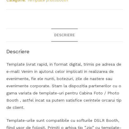
Categorie:
Template photobooth
DESCRIERE
Descriere
Template livrat rapid, in format digital, trimis pe adresa de
e-mail! Venim in ajutorul celor implicati in realizarea de
evenimente, fie ele nunti, botezuri, zile de nastere sau
evenimente corporate. Stam la dispozitia partenerilor cu o
gama variata de template-uri pentru Cabina Foto / Photo
Booth , astfel incat sa putem satisfice cerintele orcarui tip
de client.
Template-urile sunt compatibile cu softurile DSLR Booth,
fiind usor de folosit. Primiti o arhiva tip ”.zip” cu template-