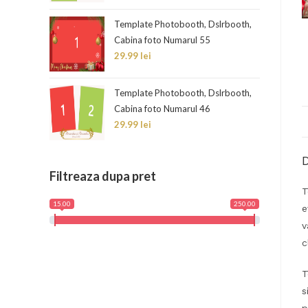
Template Photobooth, Dslrbooth,
Cabina foto Numarul 55
29.99
lei
Template Photobooth, Dslrbooth,
Cabina foto Numarul 46
29.99
lei
D
Filtreaza dupa pret
T
15.00
250.00
e
v
c
T
s
p