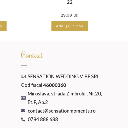
22
29.99
lei
ș
Adaugă în coș
Contact
SENSATION WEDDING VIBE SRL
Cod fiscal
46000360
Miroslava, strada Zimbrului, Nr.20,
Et.P, Ap.2
contact@sensationmoments.ro
0784 888 688