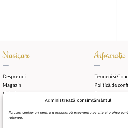
Navigare
Informație
Despre noi
Termeni si Condi
Magazin
Politică de conf
Galerie
Politica noastra
Administrează consimțământul
ANPC-Protecția
SOL-Soluționarea
Folosim cookie-uri pentru a imbunatati experienta pe site si a afisa cont
relevant.
Formular de Re