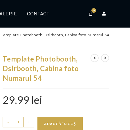
0
ALERIE
CONTACT
Template Photobooth, Dslrbooth, Cabina foto Numarul 54
Template Photobooth,
Dslrbooth, Cabina foto
Numarul 54
29.99
lei
-
+
ADAUGĂ ÎN COȘ