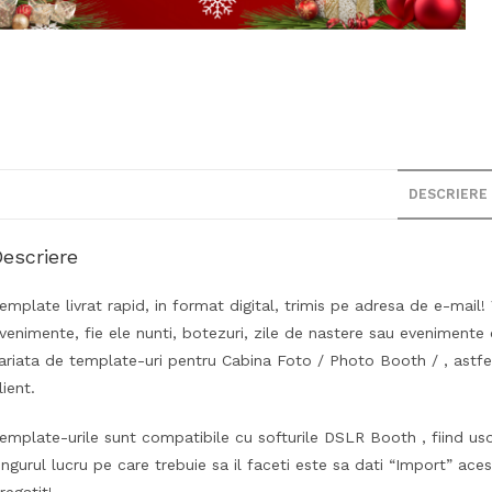
DESCRIERE
escriere
emplate livrat rapid, in format digital, trimis pe adresa de e-mail! 
venimente, fie ele nunti, botezuri, zile de nastere sau evenimente
ariata de template-uri pentru Cabina Foto / Photo Booth / , astfel
lient.
emplate-urile sunt compatibile cu softurile DSLR Booth , fiind usor 
ingurul lucru pe care trebuie sa il faceti este sa dati “Import” aces
regatit!