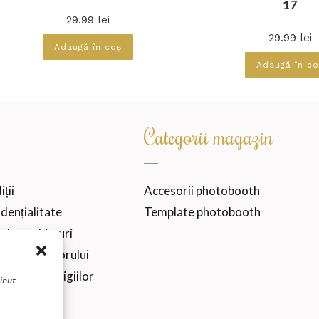
17
29.99
lei
29.99
lei
Adaugă în coș
Adaugă în co
Categorii magazin
ții
Accesorii photobooth
idențialitate
Template photobooth
 de cookie-uri
 consumatorului
 online a litigiilor
inut
tur