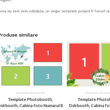
ona tip text este editabila, un singur template putand fi folosit 
Produse similare
Template photobooth
Template photob
Template Photobooth,
Template Photo
slrbooth, Cabina foto Numarul 8
Dslrbooth, Cabina f