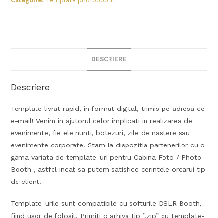
Categorie:
Template photobooth
DESCRIERE
Descriere
Template livrat rapid, in format digital, trimis pe adresa de
e-mail! Venim in ajutorul celor implicati in realizarea de
evenimente, fie ele nunti, botezuri, zile de nastere sau
evenimente corporate. Stam la dispozitia partenerilor cu o
gama variata de template-uri pentru Cabina Foto / Photo
Booth , astfel incat sa putem satisfice cerintele orcarui tip
de client.
Template-urile sunt compatibile cu softurile DSLR Booth,
fiind usor de folosit. Primiti o arhiva tip ”.zip” cu template-