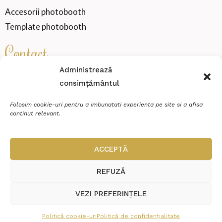
Accesorii photobooth
Template photobooth
Contact
Administrează
consimțământul
SENSATION WEDDING VIBE SRL
Cod fiscal
46000360
Folosim cookie-uri pentru a imbunatati experienta pe site si a afisa
continut relevant.
Miroslava, strada Zimbrului, Nr.20, Et.P, Ap.2
contact@sensationmoments.ro
ACCEPTĂ
0784 888 688
REFUZĂ
VEZI PREFERINȚELE
© Copyright 2026 Sensation Moments | Realizat în cadrul proiectului
Politică cookie-uri
Politică de confidențialitate
WAcademy.ro